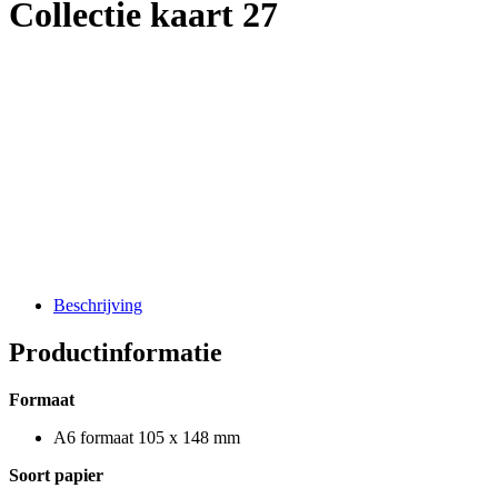
Collectie kaart 27
Lorem ipsum dolor sit amet, consectetur adipiscing elit,
sed do eiusmod tempor incididunt ut labore et dolore
magna aliqua. Ut enim ad minim veniam, quis nostrud
exercitation ullamco laboris nisi ut aliquip ex ea
commodo consequat. Duis aute irure dolor in
reprehenderit in voluptate velit esse cillum dolore eu
fugiat nulla pariatur. Excepteur sint occaecat cupidatat
non proident, sunt in culpa qui officia deserunt mollit
anim id est laborum.
Beschrijving
Productinformatie
Formaat
A6 formaat 105 x 148 mm
Soort papier